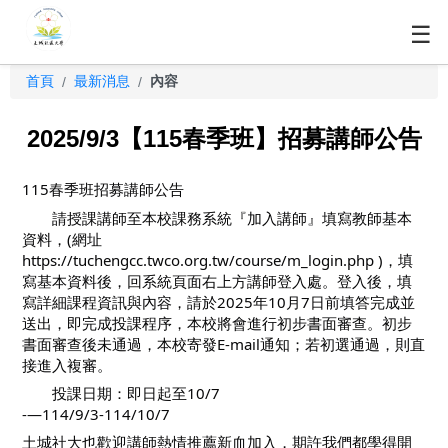
☰
首頁
最新消息
內容
/
/
2025/9/3【115春季班】招募講師公告
115春季班招募講師公告
請授課講師至本校課務系統『加入講師』填寫教師基本
資料，(網址
https://tuchengcc.twco.org.tw/course/m_login.php )，填
寫基本資料後，回系統頁面右上方講師登入處。登入後，填
寫詳細課程資訊與內容，請於2025年10月7日前填答完成並
送出，即完成投課程序，本校將會進行初步書面審查。初步
書面審查後未通過，本校寄發E-mail通知；若初選通過，則直
接進入複審。
投課日期：即日起至10/7
-—114/9/3-114/10/7
土城社大也歡迎講師熱情推薦新血加入，期許我們都學得開