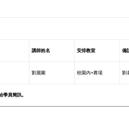
講師姓名
安排教室
備
劉麗蘭
校園內+農場
劉
發給學員簡訊。