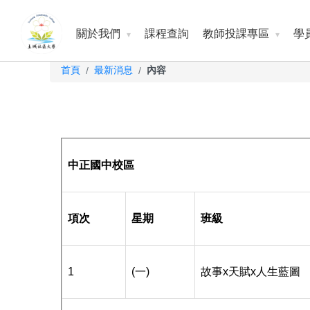
關於我們
課程查詢
教師投課專區
學
首頁
最新消息
內容
/
/
中正國中校區
項次
星期
班級
1
(一)
故事x天賦x人生藍圖