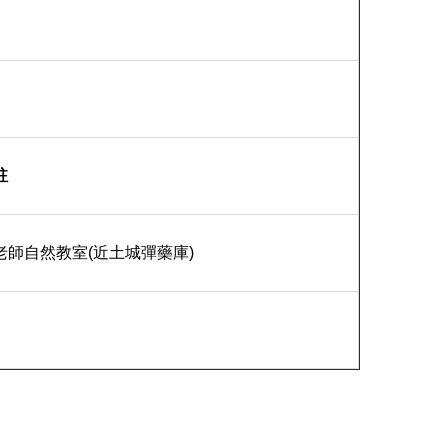
註
老師自然教室(近土城彈藥庫)