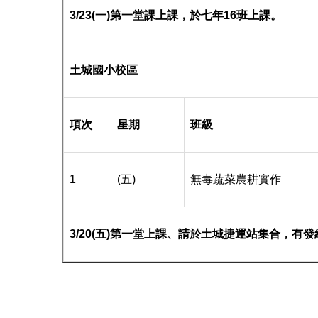
3/23(一)第一堂課上課，於七年16班上課。
土城國小校區
項次
星期
班級
1
(五)
無毒蔬菜農耕實作
3/20(五)第一堂上課、請於土城捷運站集合，有